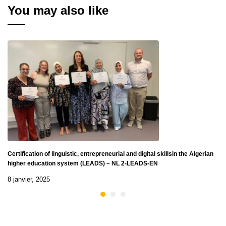
education system
You may also like
(LEADS) - NL 2-LEADS-
EN
Certification of linguistic, entrepreneurial and digital skillsin the Algerian
higher education system (LEADS) – NL 2-LEADS-EN
8 janvier, 2025