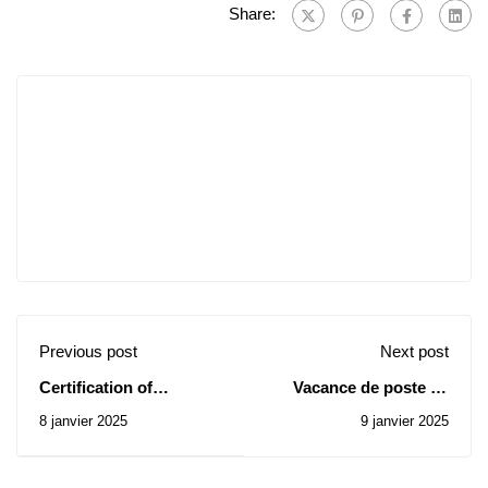
Share:
Previous post
Next post
Certification of
Vacance de poste au
linguistic,
sein de l'Union africaine
8 janvier 2025
9 janvier 2025
entrepreneurial and
digital skillsin the
Algerian higher