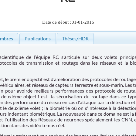
Date de début :
01-01-2016
mbres
Publications
Thèses/HDR
ifique de l’équipe RC s’articule sur deux volets principau
rotocoles de transmission et routage dans les réseaux et la bi
, le premier objectif est d’amélioration des protocoles de routage
x véhiculaires, et réseaux de capteurs terrestre et sous-marin. Les t
min pour avoirde meilleurs performances des protocole de rout
e deuxième objectif est
la sécurisation du routage dans ce typ
n des performance du réseau en cas d'attaque par la détection et
 le deuxième volet ; la biométrie où on s'intéresse à la détection
eurs indentant biométrique. La nouveauté dans ce domaine est la 
 et l'utilisation des Réseaux de neurones spécialement les CNN, en
tion dans des vidéo temps réel.
est le traitement et a analyse des images satellitaires en détect