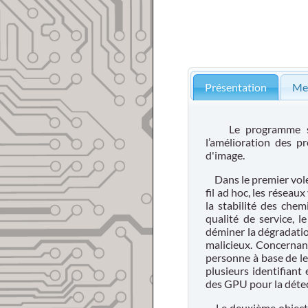
Présentation
Me
Le programme scient
l’amélioration des p
d'image.
Dans le premier volet
fil ad hoc, les réseau
la stabilité des che
qualité de service, l
déminer la dégradatio
malicieux. Concernant
personne à base de l
plusieurs identifiant
des GPU pour la détec
Le deuxième objectif 