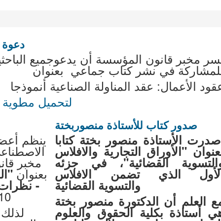
دعوة 
سر مخبر قانون المؤسسة أن يدعوجميع الباحث
لمشاركة في نشر كتاب جماعي بعنوان
قود الأعمال: عقد المناولة الصناعية أنموذجا
لتحميل مطوية ا
صدور كتاب للأستاذة منصوربختة
ينظم أعضا
صدرت الأستاذة منصور بختة كتابا
الاصطناعي
عنوان "الأوراق التجارية والافلاس
مخبر قان
التسوية القضائية"، في جزئه
بعنوان
لأول الذي تضمن الافلاس
"ال
والتسوية القضائية
- نظرات
10 -11 جانفي 24
ع العلم أن الدكتورة منصور بختة
لذلك 
ي أستاذة بكلية الحقوق والعلوم