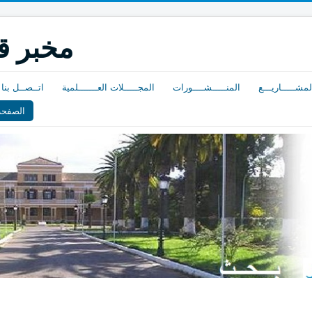
مخبر ق
لمشـــــاريـــع
المنـــــشــــورات
المجـــــلات العـــــــلمية
اتــصــل بنا
الصفحة 