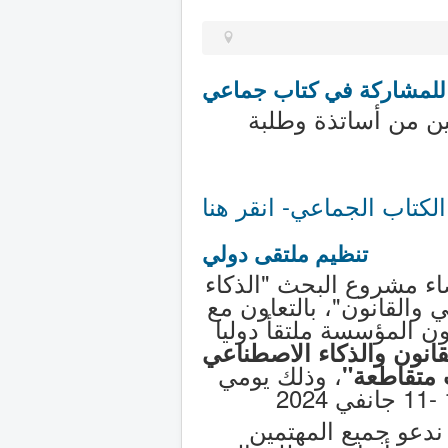
للمشاركة في كتاب جماعي
ين من أساتذة وطلبة
لكتاب الجماعي- انقر هنا
تنظيم ملتقى دولي
ء مشروع البحث "الذكاء
 والقانون"، بالتعاون مع
ون المؤسسة ملتقأ دوليا
قانون والذكاء الاصطناعي
، وذلك يومي
 متقاطعة"
20
ندعو جميع المهتمين