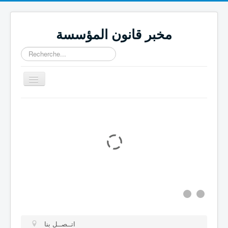
مخبر قانون المؤسسة
Rechercher
Basculer
la
navigation
كتب جماعية
مجلة قانون المؤسسة
اتــصــل بنا
المجـــــلات العـــــــلمية
المنـــــشــــورات
المشـــــاريـــع
فـــــرق البحــــث
اتــصــل بنا
التعريـــف بالمــخبـــر