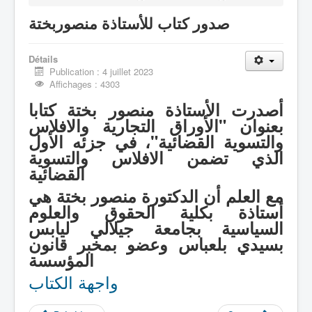
صدور كتاب للأستاذة منصوربختة
الصفحة الرئيـــــــــسية
Détails
Publication : 4 juillet 2023
Affichages : 4303
أصدرت الأستاذة منصور بختة كتابا
بعنوان "الأوراق التجارية والافلاس
والتسوية القضائية"، في جزئه الأول
الذي تضمن الافلاس والتسوية
القضائية
مع العلم أن الدكتورة منصور بختة هي
أستاذة بكلية الحقوق والعلوم
السياسية بجامعة جيلالي ليابس
بسيدي بلعباس وعضو بمخبر قانون
المؤسسة
واجهة الكتاب