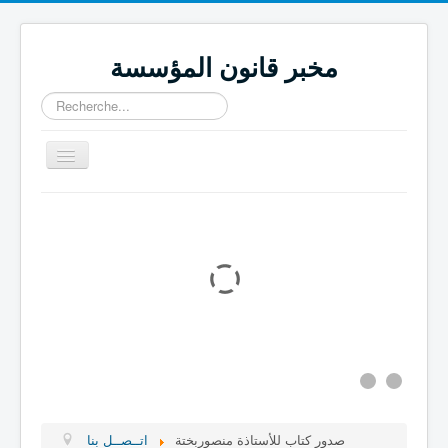
مخبر قانون المؤسسة
Rechercher
Basculer
la
navigation
كتب جماعية
مجلة قانون المؤسسة
اتــصــل بنا
المجـــــلات العـــــــلمية
المنـــــشــــورات
المشـــــاريـــع
فـــــرق البحــــث
صدور كتاب للأستاذة منصوربختة
اتــصــل بنا
التعريـــف بالمــخبـــر