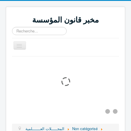
مخبر قانون المؤسسة
Rechercher
Basculer
la
navigation
كتب جماعية
مجلة قانون المؤسسة
اتــصــل بنا
المجـــــلات العـــــــلمية
المنـــــشــــورات
المشـــــاريـــع
فـــــرق البحــــث
Non catégorisé
المجـــــلات العـــــــلمية
التعريـــف بالمــخبـــر