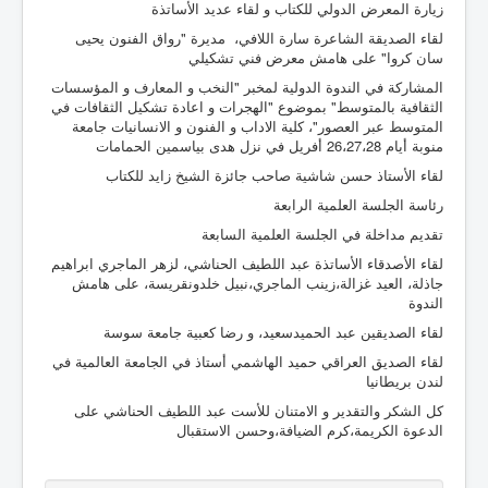
زيارة المعرض الدولي للكتاب و لقاء عديد الأساتذة
لقاء الصديقة الشاعرة سارة اللافي، مديرة "رواق الفنون يحيى
سان كروا" على هامش معرض فني تشكيلي
المشاركة في الندوة الدولية لمخبر "النخب و المعارف و المؤسسات
الثقافية بالمتوسط" بموضوع "الهجرات و اعادة تشكيل الثقافات في
المتوسط عبر العصور"، كلية الاداب و الفنون و الانسانيات جامعة
منوبة أيام 26،27،28 أفريل في نزل هدى بياسمين الحمامات
لقاء الأستاذ حسن شاشية صاحب جائزة الشيخ زايد للكتاب
رئاسة الجلسة العلمية الرابعة
تقديم مداخلة في الجلسة العلمية السابعة
لقاء الأصدقاء الأساتذة عبد اللطيف الحناشي، لزهر الماجري ابراهيم
جاذلة، العيد غزالة،زينب الماجري،نبيل خلدونقريسة، على هامش
الندوة
لقاء الصديقين عبد الحميدسعيد، و رضا كعبية جامعة سوسة
لقاء الصديق العراقي حميد الهاشمي أستاذ في الجامعة العالمية في
لندن بريطانيا
كل الشكر والتقدير و الامتنان للأست عبد اللطيف الحناشي على
الدعوة الكريمة،كرم الضيافة،وحسن الاستقبال