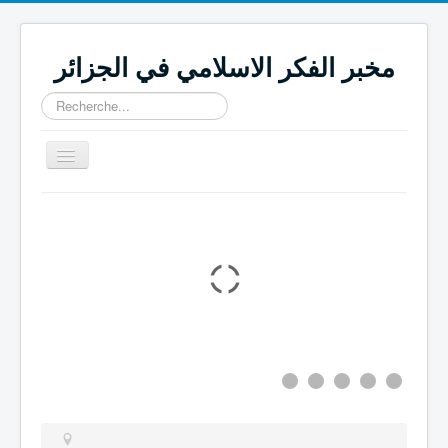
مخبر الفكر الاسلامي في الجزائر
Rechercher
Basculer
la
navigation
اتــصــل بنا
المجـــــلات العـــــــلمية
المنـــــشــــورات
المشـــــاريـــع
فـــــرق البحــــث
التعريـــف بالمــخبـــر
الصفحة الرئيـــــــــسية