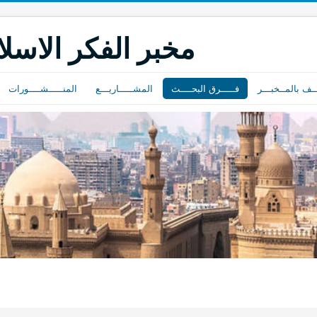
مخبر الفكر الاسل
ــف بالمــخبـــر
فـــــرق البحــــث
المشـــــاريـــع
المنـــــشــــورات