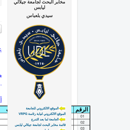
مخابر البحث لجامعة جيلالي
ليابس
سيدي بلعباس
ع
.مصادر و مخطوطات تاريخ الجزائر الثقافي
م
..
أ
الرقم
الاسم و اللقب
الموقع الالكتروني للجامعة
VRPG الموقع الالكتروني لنيابة رئاسة
01
قنون حياة
الجامعة لما بعد التدرج
02
قائمة مخابر البحث لجامعة جيلالي ليابس
03