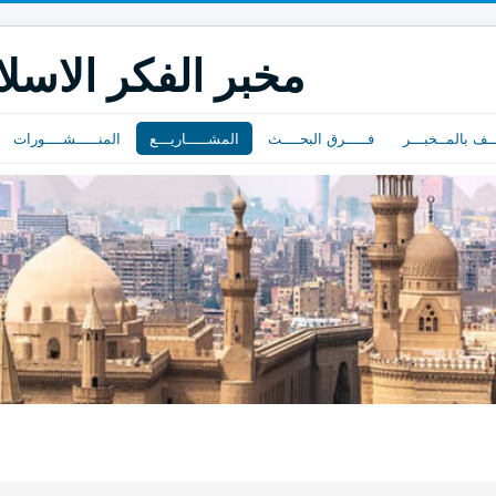
مخبر الفكر الاسل
ــف بالمــخبـــر
فـــــرق البحــــث
المشـــــاريـــع
المنـــــشــــورات