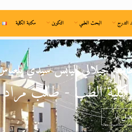
د التدرج
البحث العلمي
التكوين
مكتبة الكلية
S
امعة جيلالي اليابس سيدي بلعباس
كلية الطب - طالب مراد
صل بنا