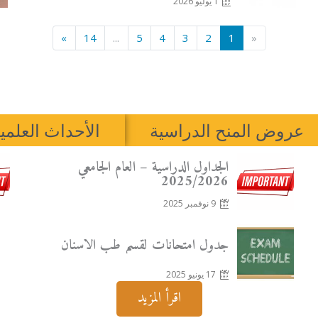
1 يوليو 2026
»
14
...
5
4
3
2
1
«
عروض المنح الدراسية
الأحداث العلمي
Posted
الجداول الدراسية – العام الجامعي
on
2025/2026
9 نوفمبر 2025
Posted
جدول امتحانات لقسم طب الأسنان
on
17 يونيو 2025
اقرأ المزيد