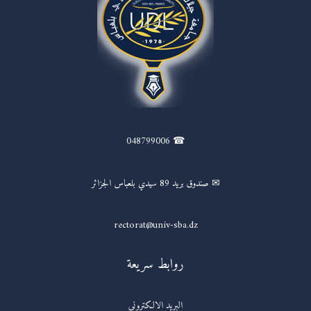
☎ 048799006
✉ صندوق بريد 89 سيدي بلعباس الجزائر
rectorat@univ-sba.dz
روابط سريعة
البريد الالكتروني