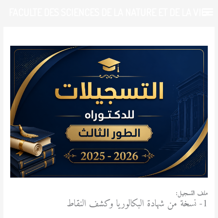
خطي
FACULTE DES SCIENCES DE LA NATURE ET DE LA VIE-
لى
لمحتوى
UDL-SBA
/
الطالب
/ بواسطة
admfsnv
ملف التسجيل:
1- نسخة من شهادة البكالوريا وكشف النقاط