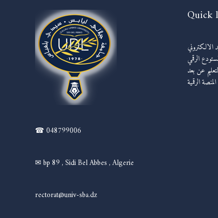
Quick 
يد الالكتروني
مستودع الرقمي
لتعليم عن بعد
المنصة الرقمية
☎ 048799006
✉ bp 89 , Sidi Bel Abbes , Algerie
rectorat@univ-sba.dz