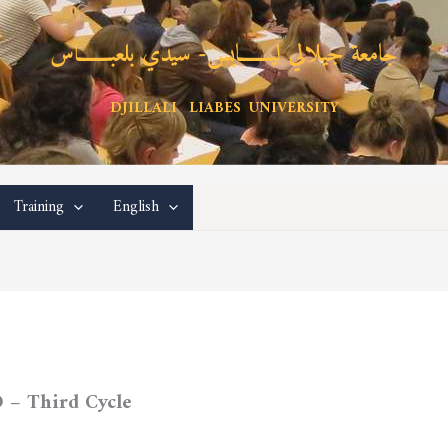
جامعة جيلالي ليـــــــابس- سيدي بلعبـــــــاس
DJILLALI LIABES UNIVERSITY
Training
English
D – Third Cycle