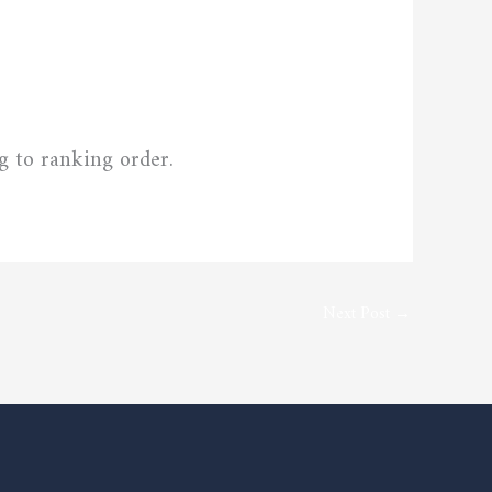
ng to ranking order.
Next Post
→