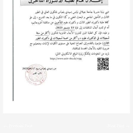
←
Previous Post
Next Post
→