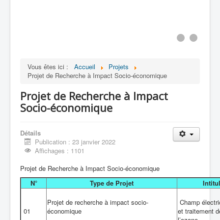
Publications et Communications
Contact
Brevets
Images & Vidéos
Vous êtes ici :
Accueil
Projets
Projet de Recherche à Impact Socio-économique
Projet de Recherche à Impact
Socio-économique
Détails
Publication : 23 janvier 2022
Affichages : 1101
Projet de Recherche à Impact Socio-économique
N°
Type de Projet
Intitu
Projet de recherche à impact socio-
Champ électri
01
économique
et traitement d
l’ozone