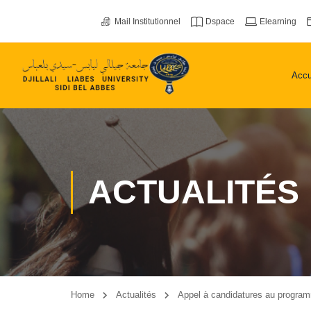
Mail Institutionnel
Dspace
Elearning
Accu
ACTUALITÉS
Home
Actualités
Appel à candidatures au program