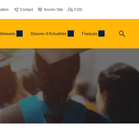
ation
Contact
Ancien Site
COS
térieures
Dossier d’Actualités
Français