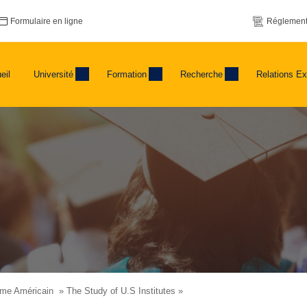
Formulaire en ligne
Réglement
eil
Université
Formation
Recherche
Relations Ex
me Américain » The Study of U.S Institutes »