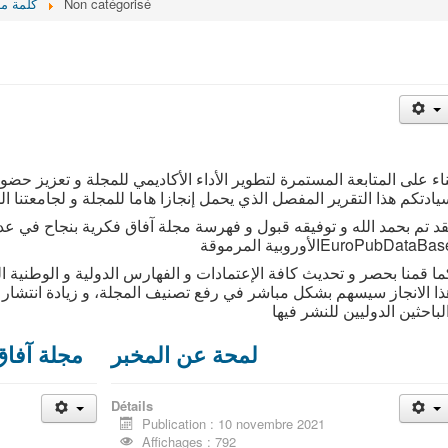
Non catégorisé
كلمة مد
ناء على المتابعة المستمرة لتطوير الأداء الأكاديمي للمجلة و تعزيز حض
يادتكم هذا التقرير المفصل الذي يحمل إنجازا هاما للمجلة و لجامعتنا ا
قد تم بحمد الله و توفيقه قبول و فهرسة مجلة آفاق فكرية بنجاح في عدة 
أوروبية المرموقةEuroPubDataBase
ما قمنا بحصر و تحديث كافة الإعتمادات و الفهارس الدولية و الوطنية ال
ذا الانجاز سيسهم بشكل مباشر في رفع تصنيف المجلة، و زيادة انتشار أ
لمحة عن المخبر
مجلة آفاق
Détails
Publication : 10 novembre 2021
Affichages : 792