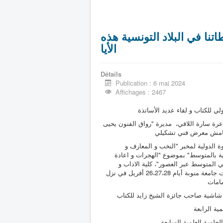
تنا في البلاد التونسية هذه
الأيا
Détails
Publication : 6 mai 2024
Affichages : 2467
لي للكتاب و لقاء عديد الأساتذة
عرة سارة اللافي، مديرة "رواق الفنون يحيى
امش معرض فني تشكيلي
ة الدولية لمخبر "النخب و المعارف و
ة بالمتوسط" بموضوع "الهجرات و اعادة
 المتوسط عبر العصور"، كلية الاداب و
الفنون و الانسانيات جامعة منوبة أيام 26،27،28 أفريل في نزل
امات
 شاشية صاحب جائزة الشيخ زايد للكتاب
ية الرابعة
لجلسة العلمية السابعة