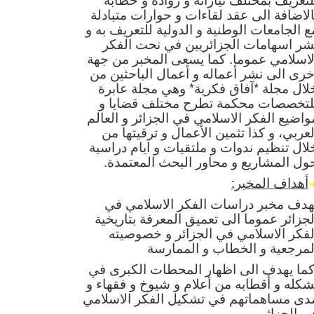
الاضافة الى عقد لقاءات و حوارات متبادلة
ع الجامعات الوطنية و الدولية للتعريف
به و
شر اسهامات الجزائريين في نحت الفكر
لاسلامي عموما. كما يسعى المخبر من جهة
خرى الى نشر أعماله و أعمال الباحثين من
لال مجلة *آفاق فكرية* و
هي مجلة عابرة
لتخصصات محكمة تطرح مختلف قضايا و
واضيع الفكر الاسلامي في الجزائر و العالم
لعربي، و كذا تثمين الأعمال و ترقيتها من
لال تنظيم
ندوات و ملتقيات و ايام دراسية
ول المشاريع و محاور البحث المعتمدة.
أهداف المخبر:
هدف مخبر دراسات الفكر الاسلامي في
لجزائر عموما الى تعميق المعرفة بتاريخية
لفكر الاسلامي في الجزائر و خصوصيته
لمرجعية و الخطاب و الممارسة
كما يهدف الى اظهار المحطات الكبرى في
شكله و أقطابه من أعلام و شيوخ و فقهاء و
دى مساهماتهم في تشكيل الفكر الاسلامي
ي الجزائر.