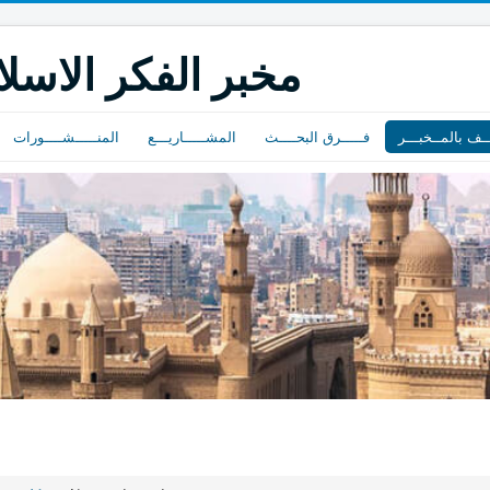
مخبر الفكر الاسل
ــف بالمــخبـــر
فـــــرق البحــــث
المشـــــاريـــع
المنـــــشــــورات