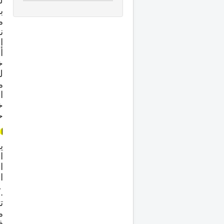
ب
م
ن
ا
أ
خ
ل
م
ا
خ
ح
ي
ا
ا
ا
.
ت
م
ف