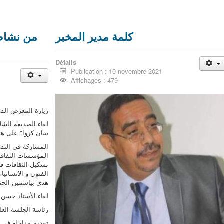
كلمة مدير المخبر
من نشاطا
Détails
Publication : 10 novembre 2021
Affichages : 479
زيارة المعرض الدو
لقاء الصديقة الشا
سان كروا" على ه
المشاركة في الندو
المؤسسات الثقافي
تشكيل الثقافات في
هدى بياسمين الحم
لقاء الأستاذ حسن
رئاسة الجلسة العلم
تقديم مداخلة في ا