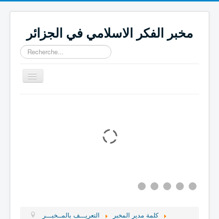
مخبر الفكر الاسلامي في الجزائر
Rechercher
Basculer
la
navigation
اتــصــل بنا
المجـــــلات العـــــــلمية
المنـــــشــــورات
المشـــــاريـــع
فـــــرق البحــــث
التعريـــف بالمــخبـــر
الصفحة الرئيـــــــــسية
كلمة مدير المخبر
التعريـــف بالمــخبـــر