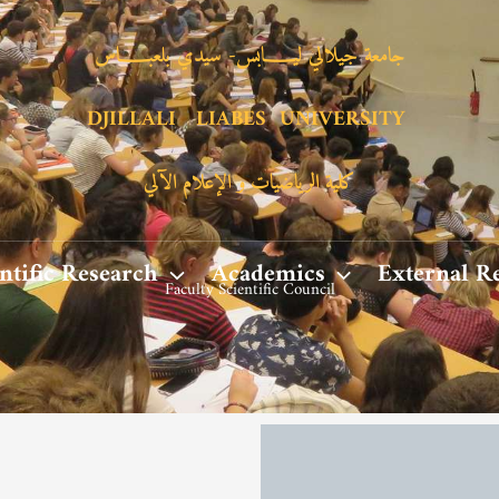
جامعة جيلالي ليـــــــابس- سيدي بلعبـــــــاس
DJILLALI LIABES UNIVERSITY
كلية الرياضيات و الإعلام الآلي
ntific Research
Academics
External R
Faculty Scientific Council