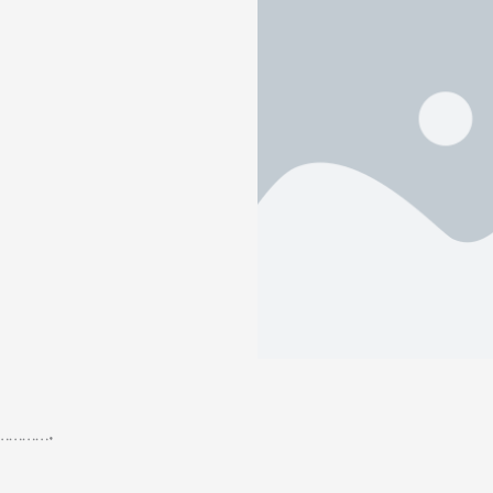
………….