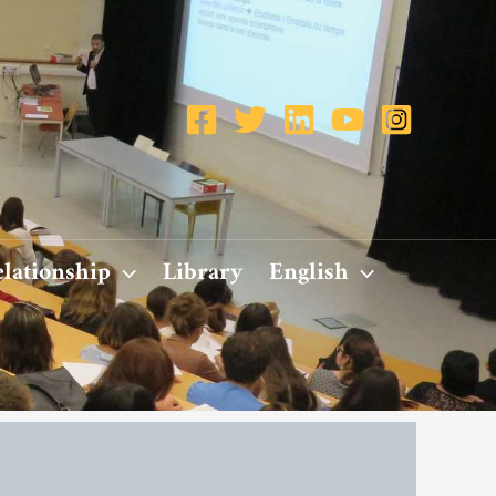
elationship
Library
English