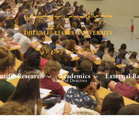
جامعة جيلالي ليـــــــابس- سيدي بلعبـــــــاس
DJILLALI LIABES UNIVERSITY
كلية الرياضيات و الإعلام الآلي
ntific Research
Academics
External R
Board of Directors