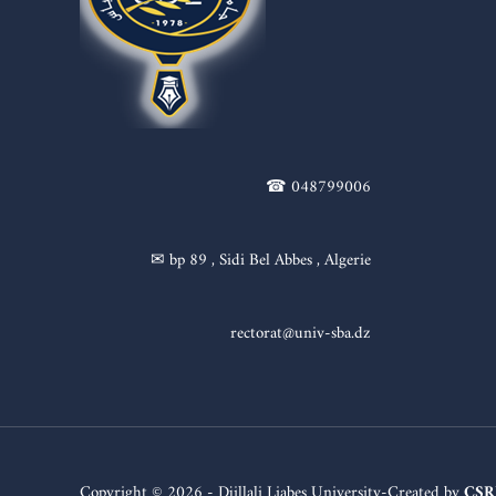
☎ 048799006
✉ bp 89 , Sidi Bel Abbes , Algerie
rectorat@univ-sba.dz
Copyright © 2026 - Djillali Liabes University-Created by
CSR