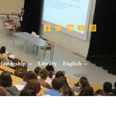
elationship
Library
English