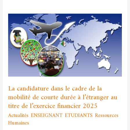
La
candidature
dans
le
cadre
de
la
mobilité
de
La candidature dans le cadre de la
courte
mobilité de courte durée à l’étranger au
durée
titre de l’exercice financier 2025
à
Actualités
,
ENSEIGNANT
,
ETUDIANTS
,
Ressources
l’étranger
Humaines
/
admfssh
au