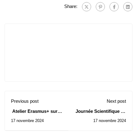
Share:
Previous post
Next post
Atelier Erasmus+ sur la
Journée Scientifique en
transition écologique
hommage au Pr. Tewfik
17 novembre 2024
17 novembre 2024
dans l’enseignement
SARI
supérieur