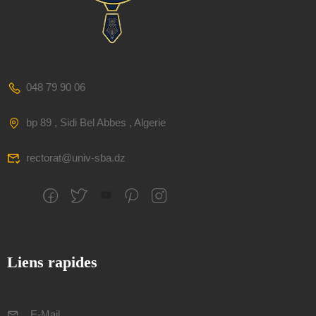
048 79 90 06
bp 89 , Sidi Bel Abbes , Algerie
rectorat@univ-sba.dz
Liens rapides
E-Mail