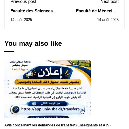
Previous post
Next post
Faculté des Sciences
Faculté de Médecine:
Economiques et
Avis d'annulation
14 août 2025
14 août 2025
Commerciales : Avis de
d’Attribution Provisoire
2ème Consultations N°
de Contrat de la
16/2025 et 18/2025
Consultation N° 27/2025
You may also like
Avis concernant les demandes de transfert (Enseignants et ATS)