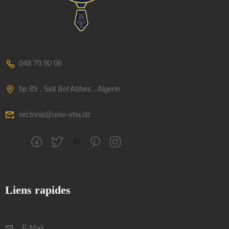
048 79 90 06
bp 89 , Sidi Bel Abbes , Algerie
rectorat@univ-sba.dz
Liens rapides
E-Mail