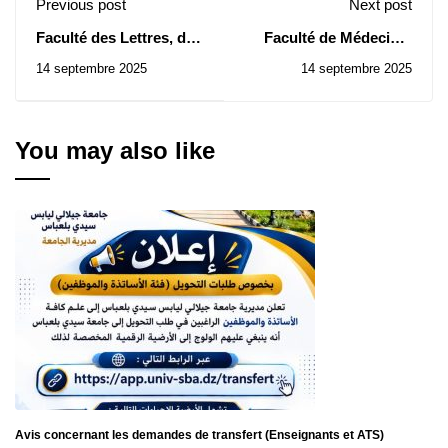
Previous post
Next post
Faculté des Lettres, des
Faculté de Médecine:
Langues et des Arts:
Avis de Consultation N°
14 septembre 2025
14 septembre 2025
Avis de Consultation N°
33/2025
20/2025
You may also like
Avis concernant les demandes de transfert (Enseignants et ATS)