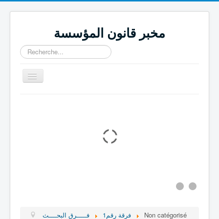
مخبر قانون المؤسسة
Rechercher
Basculer
la
navigation
كتب جماعية
مجلة قانون المؤسسة
اتــصــل بنا
المجـــــلات العـــــــلمية
المنـــــشــــورات
المشـــــاريـــع
فـــــرق البحــــث
Non catégorisé
فرقة رقم1
فـــــرق البحــــث
التعريـــف بالمــخبـــر