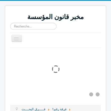
مخبر قانون المؤسسة
Rechercher
Basculer
la
navigation
كتب جماعية
مجلة قانون المؤسسة
اتــصــل بنا
المجـــــلات العـــــــلمية
المنـــــشــــورات
المشـــــاريـــع
فـــــرق البحــــث
فرقة رقم1
فـــــرق البحــــث
التعريـــف بالمــخبـــر