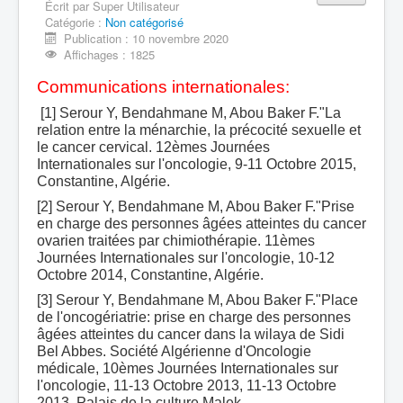
Écrit par
Super Utilisateur
Catégorie :
Equipe 710605
Non catégorisé
Publication : 10 novembre 2020
Production scientifique
Affichages : 1825
Communications internationales:
[1] Serour Y, Bendahmane M, Abou Baker F."La
relation entre la ménarchie, la précocité sexuelle et
le cancer cervical. 12èmes Journées
Internationales sur l'oncologie, 9-11 Octobre 2015,
Constantine, Algérie.
[2] Serour Y, Bendahmane M, Abou Baker F."Prise
en charge des personnes âgées atteintes du cancer
ovarien traitées par chimiothérapie. 11èmes
Journées Internationales sur l'oncologie, 10-12
Octobre 2014, Constantine, Algérie.
[3] Serour Y, Bendahmane M, Abou Baker F."Place
de l'oncogériatrie: prise en charge des personnes
âgées atteintes du cancer dans la wilaya de Sidi
Bel Abbes. Société Algérienne d'Oncologie
médicale, 10èmes Journées Internationales sur
l'oncologie, 11-13 Octobre 2013, 11-13 Octobre
2013, Palais de la culture Malek