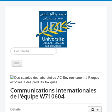
Rechercher
Basculer
la
navigation
Accueil
Equipe W710601
Communications internationales
Equipe W710602
de l'équipe W710604
Equipe W710603
Détails
Equipe W710604