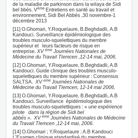
de la maladie de parkinson dans la wilaya de Sidi
ème
bel bbès. V
Entretiens en santé au travail et
environnement, Sidi Bel Abbès ,30 novembre-1
décembre 2013
[11] O.Ghomari, Y.Roquelaure, B.Beghdadli, A.B
Kandouci. Surveillance épidémiologique des
troubles musculo-squelettiques du membre
supérieur et leurs facteurs de risque en
éme
entreprise.
XV
Journées Nationales de
Médecine du Travail Tlemcen ,12-14 mai, 2006.
[12] O.Ghomari, Y.Roquelaure, B.Beghdadli, A.B
Kandouci. Guide clinique des troubles musculo-
squelettiques du membre supérieur : Consensus
eme
SALTSA.
XV
Journées Nationales de
Médecine du Travail Tlemcen, 12-14 mai 2006.
[13] O.Ghomari, Y.Roquelaure, B.Beghdadli, A.B
Kandouci. Surveillance épidémiologique des
troubles musculo-squelettiques : «
une expérience
pilote dans la région de Sidi bel
éme
abbés »
.
XV
Journées Nationales de Médecine
du Travail Tlemcen ,12-14 mai, 2006.
[14] O.Ghomari ; Y.Roquelaure ; A.B Kandouci
L’Examen clinique standardisé du membre