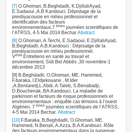
[7]
O.Ghomari, B.Beghdadli, K.DjillaliAyad,
E.Sadaoui ,A.B Kandouci. Dépistage de la
presbyacousie en milieu professionnel et
identification des facteurs
èmes
environnementaux.7
journées scientifiques de
l’ATRSS, 4-5 Mai 2014 Bechar
Abstract
[8]
O.Ghomari, A.Terchi, E.Sadaoui, E.DjillaliAyad,
B.Beghdadli, A.B.Kandouci : Dépisatge de la
presbyacousie en milieu professionnel.
ème
V
Entretiens en santé au travail et
environnement, Sidi Bel Abbès ,30 novembre-1
décembre 2013
[9] B.Beghdadli, O.Ghomari, ME. Hamimed,
F.baraka, I.Eldjekouane , M.Ider
,A.Benlaredj,L.Abdi, A.Taleb, S.Benabadji,
D.Bouchenak, BA.Kandouci. La maladie de
parkinson et facteurs de risque professionnels et
environnementaux : enquête cas témoins à l’ouest
èmes
Algérien. 7
journées scientifiques de l’ATRSS,
4-5 Mai 2014 Bechar.
Abstract
[10]
F.Baraka, B.Beghdadli, O.Ghomari, ME.
Hamimed, N.Benali, A.Azza, B.A.Kandouci. Rôle
des facteurs environnementaux dans la survenue