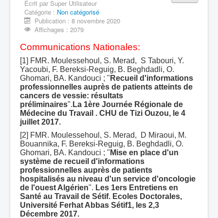
Écrit par
Super Utilisateur
Catégorie :
Equipe 710605
Non catégorisé
Publication : 8 novembre 2020
Production scientifique
Affichages : 2079
Communications Nationales:
[1] FMR. Moulessehoul, S. Merad, S Tabouri, Y.
Yacoubi, F. Bereksi-Reguig, B. Beghdadli, O.
Ghomari, BA. Kandouci ; "
Recueil d'informations
professionnelles auprès de patients atteints de
cancers de vessie: résultats
préliminaires
".
La
1ère Journée Régionale de
Médecine du Travail . CHU de Tizi Ouzou, le 4
juillet 2017.
[2] FMR. Moulessehoul, S. Merad, D Miraoui, M.
Bouannika, F. Bereksi-Reguig, B. Beghdadli, O.
Ghomari, BA. Kandouci ; "
Mise en place d'un
système de recueil d'informations
professionnelles auprès de patients
hospitalisés au niveau d'un service d'oncologie
de l'ouest Algérien
".
Les
1ers Entretiens en
Santé au Travail de Sétif. Ecoles Doctorales,
Université Ferhat Abbas Sétif1, les 2,3
Décembre 2017.