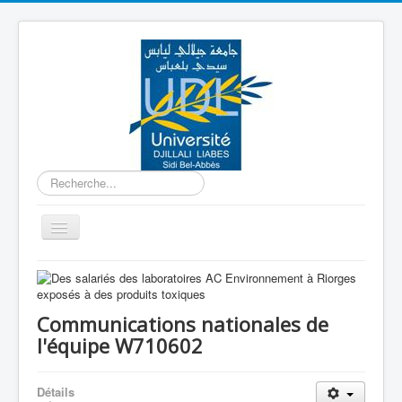
Rechercher
Basculer
la
navigation
Accueil
Equipe W710601
Communications nationales de
Equipe W710602
l'équipe W710602
Equipe W710603
Détails
Equipe W710604