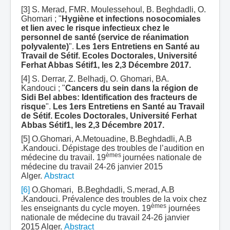
[3] S. Merad, FMR. Moulessehoul, B. Beghdadli, O.
Ghomari ; "
Hygiène et infections nosocomiales
et lien avec le risque infectieux chez le
personnel de santé (service de réanimation
polyvalente)
".
Les
1ers Entretiens en Santé au
Travail de Sétif. Ecoles Doctorales, Université
Ferhat Abbas Sétif1, les 2,3 Décembre 2017.
[4] S. Derrar, Z. Belhadj, O. Ghomari, BA.
Kandouci ; "
Cancers du sein dans la région de
Sidi Bel abbes: Identification des fracteurs de
risque
".
Les
1ers Entretiens en Santé au Travail
de Sétif. Ecoles Doctorales, Université Ferhat
Abbas Sétif1, les 2,3 Décembre 2017.
[5] O.Ghomari, A.Metouadine, B.Beghdadli, A.B
.Kandouci. Dépistage des troubles de l’audition en
èmes
médecine du travail. 19
journées nationale de
médecine du travail 24-26 janvier 2015
Alger.
Abstract
[6]
O.Ghomari, B.Beghdadli, S.merad, A.B
.Kandouci. Prévalence des troubles de la voix chez
èmes
les enseignants du cycle moyen. 19
journées
nationale de médecine du travail 24-26 janvier
2015 Alger.
Abstract