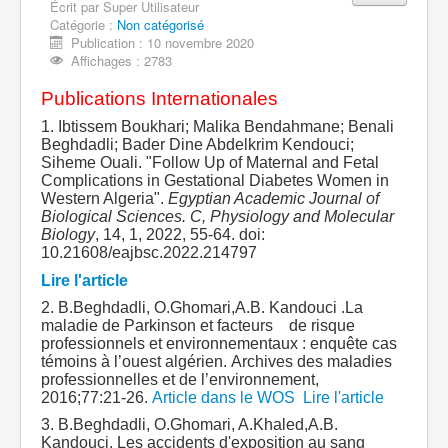
Écrit par
Super Utilisateur
Catégorie :
Equipe 710605
Non catégorisé
Publication : 10 novembre 2020
Production scientifique
Affichages : 2783
Publications Internationales
1. Ibtissem Boukhari; Malika Bendahmane; Benali
Beghdadli; Bader Dine Abdelkrim Kendouci;
Siheme Ouali. "Follow Up of Maternal and Fetal
Complications in Gestational Diabetes Women in
Western Algeria".
Egyptian Academic Journal of
Biological Sciences. C, Physiology and Molecular
Biology
, 14, 1, 2022, 55-64. doi:
10.21608/eajbsc.2022.214797
Lire l'article
2. B.Beghdadli, O.Ghomari,A.B. Kandouci .La
maladie de Parkinson et facteurs de risque
professionnels et environnementaux : enquête cas
témoins à l’ouest algérien. Archives des maladies
professionnelles et de l’environnement,
2016;77:21-26.
Article dans le WOS
Lire l'article
3. B.Beghdadli, O.Ghomari, A.Khaled,A.B.
Kandouci. Les accidents d'exposition au sang