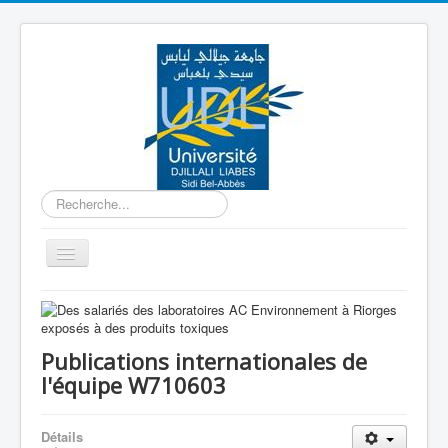
Rechercher
Basculer
la
navigation
Accueil
Equipe W710601
Publications internationales de
Equipe W710602
l'équipe W710603
Equipe W710603
Détails
Equipe W710604