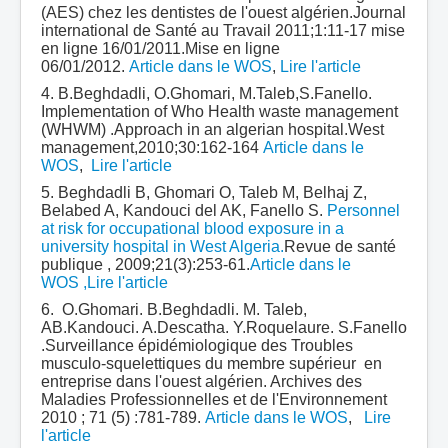
(AES) chez les dentistes de l'ouest algérien.Journal
international de Santé au Travail 2011;1:11-17 mise
en ligne 16/01/2011.Mise en ligne
06/01/2012.
Article dans le WOS
,
Lire l'article
4. B.Beghdadli, O.Ghomari, M.Taleb,S.Fanello.
Implementation of Who Health waste management
(WHWM) .Approach in an algerian hospital.West
management,2010;30:162-164
Article dans le
WOS
,
Lire l'article
5. Beghdadli B, Ghomari O, Taleb M, Belhaj Z,
Belabed A, Kandouci del AK, Fanello S.
Personnel
at risk for occupational blood exposure in a
university hospital in West Algeria.
Revue de santé
publique , 2009;21(3):253-61.
Article dans le
WOS
,Lire l'article
6. O.Ghomari. B.Beghdadli. M. Taleb,
AB.Kandouci. A.Descatha. Y.Roquelaure. S.Fanello
.Surveillance épidémiologique des Troubles
musculo-squelettiques du membre supérieur en
entreprise dans l'ouest algérien. Archives des
Maladies Professionnelles et de l'Environnement
2010 ; 71 (5) :781-789.
Article dans le WOS
,
Lire
l'article