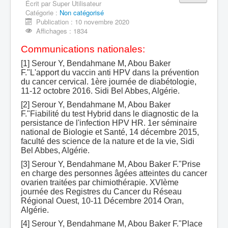
Écrit par
Super Utilisateur
Catégorie :
Equipe 710605
Non catégorisé
Publication : 10 novembre 2020
Production scientifique
Affichages : 1834
Communications nationales:
[1] Serour Y, Bendahmane M, Abou Baker
F."L'apport du vaccin anti HPV dans la prévention
du cancer cervical. 1ère journée de diabétologie,
11-12 octobre 2016. Sidi Bel Abbes, Algérie.
[2] Serour Y, Bendahmane M, Abou Baker
F."Fiabilité du test Hybrid dans le diagnostic de la
persistance de l'infection HPV HR. 1er séminaire
national de Biologie et Santé, 14 décembre 2015,
faculté des science de la nature et de la vie, Sidi
Bel Abbes, Algérie.
[3] Serour Y, Bendahmane M, Abou Baker F."Prise
en charge des personnes âgées atteintes du cancer
ovarien traitées par chimiothérapie. XVIème
journée des Registres du Cancer du Réseau
Régional Ouest, 10-11 Décembre 2014 Oran,
Algérie.
[4] Serour Y, Bendahmane M, Abou Baker F."Place