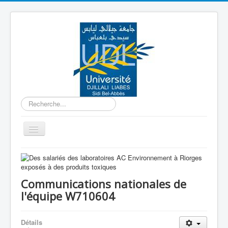
Rechercher
Basculer
la
navigation
Accueil
Equipe W710601
Communications nationales de
Equipe W710602
l'équipe W710604
Equipe W710603
Détails
Equipe W710604