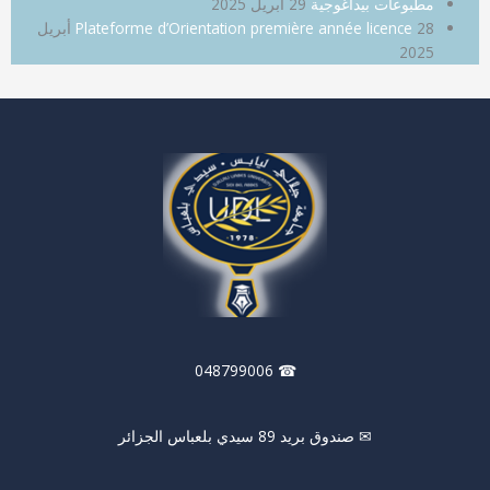
مطبوعات بيداغوجية
29 أبريل 2025
Plateforme d’Orientation première année licence
28 أبريل
2025
☎ 048799006
✉ صندوق بريد 89 سيدي بلعباس الجزائر