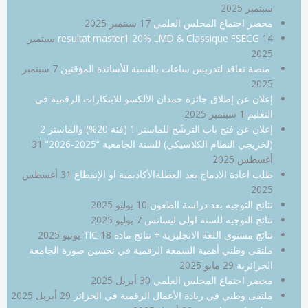
سبتمبر 2025
محضر اجتماع المجلس العلمي
17 سبتمبر 2025
resultat master1 20% LMD & Classique FSECG
14 سبتمبر
2025
منصة تعاقد لتدريس ساعات بالنسبة للأساتذة المؤقتين
7 سبتمبر
2025
إعلان عن إطلاق جائزة حمدان الألكسو للابتكارات الرقمية في
التعليم
1 سبتمبر 2025
إعلان عن فتح باب الترشّح للماستر 1 (فئة 20%) والماستر 2
(لخريجي النظام الكلاسيكي) للسنة الجامعية “2025-2026”
31
أغسطس 2025
طلب اعادة الادماج بعد العطلةالأكاديمية او الإنقطاع
31 أغسطس
2025
نتائج التوجيه بعد دراسة الطعون
10 يوليو 2025
نتائج التوجيه للسنة اولى ليسانس
7 يوليو 2025
نتائج مستوى اللغة الانجليزية + نتائج مادة TIC
18 يونيو 2025
ملتقى وطني أهمية السمعة الرقمية في تحسين صورة الجامعة
الجزائرية
29 مايو 2025
محضر اجتماع المجلس العلمي
30 أبريل 2025
ملتقى وطني في ريادة الأعمال الرقمية في الجزائر
29 أبريل 2025