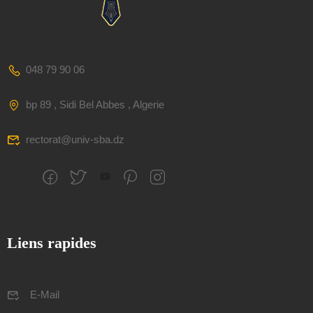
048 79 90 06
bp 89 , Sidi Bel Abbes , Algerie
rectorat@univ-sba.dz
Liens rapides
E-Mail