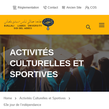
Réglementation
Contact
Ancien Site
COS
ACTIVITÉS
CULTURELLES ET
SPORTIVES
Home
Activités Culturelles et Sportives
63e jour de l’indépendance