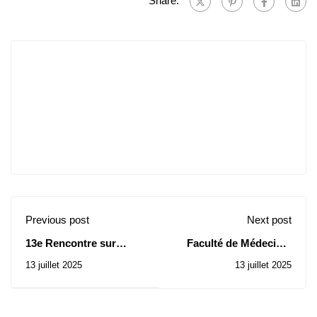
Share:
Previous post
Next post
13e Rencontre sur
Faculté de Médecine:
l'analyse mathématique
Avis d’Attribution
13 juillet 2025
13 juillet 2025
et ses applications
Provisoire du Contrat
Tamanghasset, 26-30
de la Consultation N°
novembre 2025
23/2025