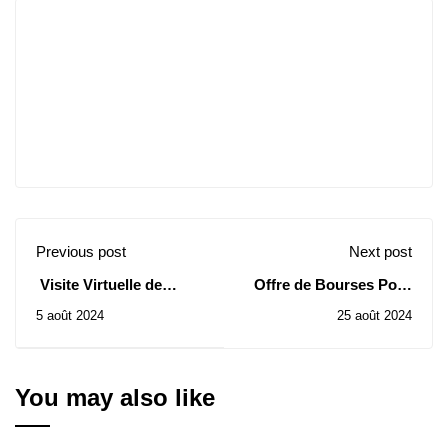
Previous post
Next post
Visite Virtuelle de
Offre de Bourses Pour
l'Université Djilali
L'Indonesie
5 août 2024
25 août 2024
Liabes, Sidi Bel Abbes
You may also like