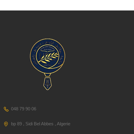
048 79 90 06
bp 89 , Sidi Bel Abbes , Algerie