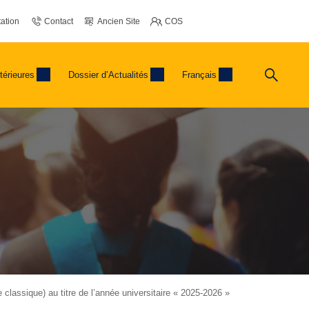
ation
Contact
Ancien Site
COS
térieures
Dossier d’Actualités
Français
lassique) au titre de l’année universitaire « 2025-2026 »