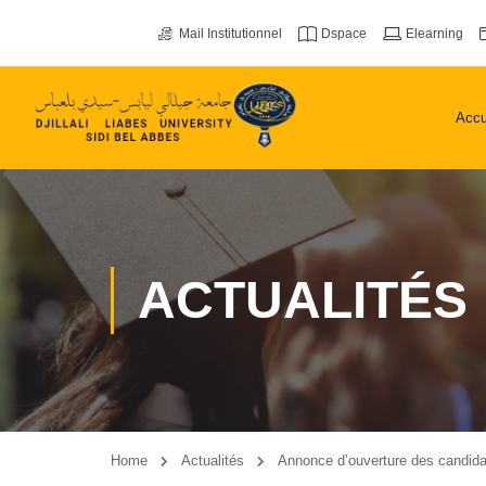
Mail Institutionnel
Dspace
Elearning
Accu
ACTUALITÉS
Home
Actualités
Annonce d’ouverture des candidat