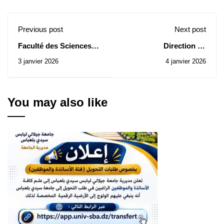
Previous post
Next post
Faculté des Sciences
Direction de
Economiques : Avis
l’Université: Avis
3 janvier 2026
4 janvier 2026
d’Attribution Provisoire
d’attribution provisoire
de Contrat de la
de la Consultation N°
Consultation N° 24/2025
85/2025
You may also like