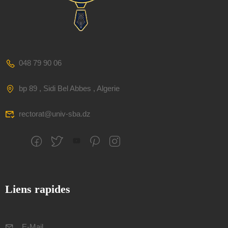
048 79 90 06
bp 89 , Sidi Bel Abbes , Algerie
rectorat@univ-sba.dz
Liens rapides
E-Mail