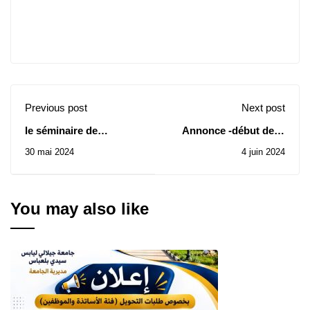
Previous post
Next post
le séminaire de
Annonce -début de la
mathématique et
réception des dossiers
30 mai 2024
4 juin 2024
d'informatique du1er
pour l’année 2024
juin 2024
You may also like