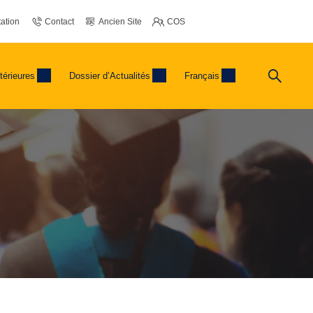
ation
Contact
Ancien Site
COS
térieures
Dossier d’Actualités
Français