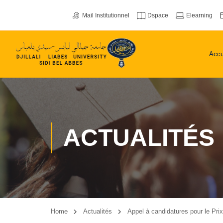
Mail Institutionnel
Dspace
Elearning
Accu
ACTUALITÉS
Home
Actualités
Appel à candidatures pour le P