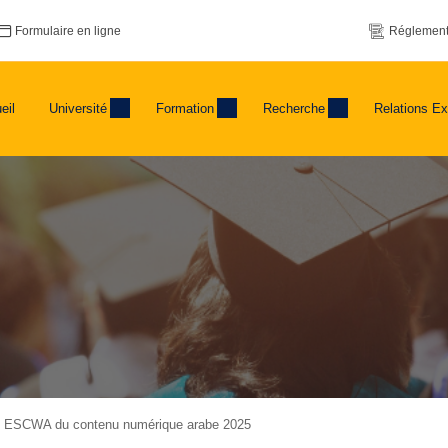
Formulaire en ligne
Réglement
eil
Université
Formation
Recherche
Relations Ex
rix ESCWA du contenu numérique arabe 2025