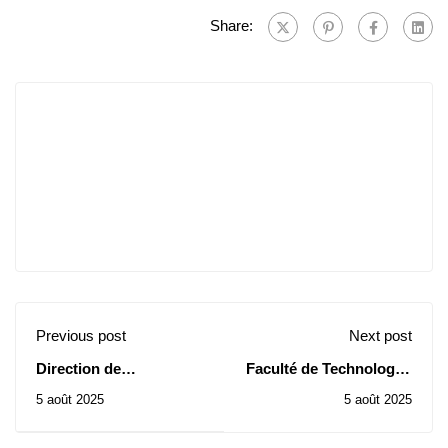
Share:
Previous post
Next post
Direction de
Faculté de Technologie:
l'Université: Avis
Avis d’Attribution
5 août 2025
5 août 2025
d'attribution provisoire
Provisoire de Contrats
des consultations N°
des Consultations N°
46, 47, 48, 49 et 50 -2025
27-28/2025