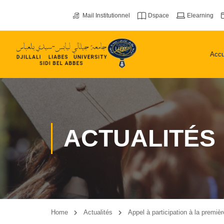
Mail Institutionnel
Dspace
Elearning
Accu
ACTUALITÉS
Home
Actualités
Appel à participation à la premiè