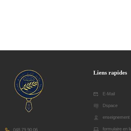
Liens rapides
E-Mail
Dspace
enseignement 
formulaire en l
048 79 90 06