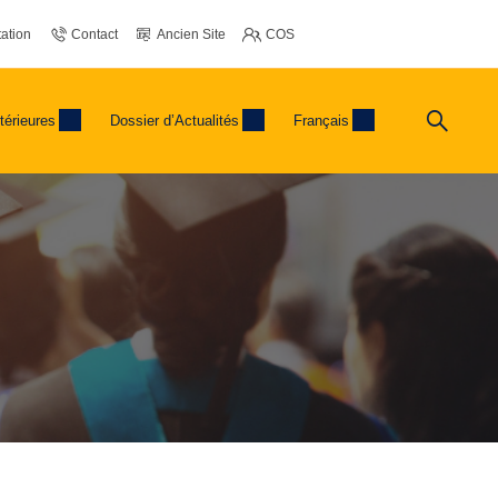
ation
Contact
Ancien Site
COS
térieures
Dossier d’Actualités
Français