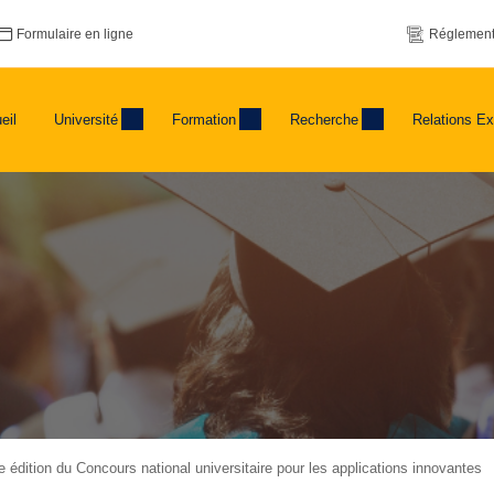
Formulaire en ligne
Réglement
eil
Université
Formation
Recherche
Relations Ex
re édition du Concours national universitaire pour les applications innovantes