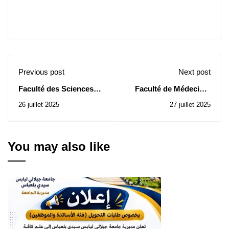
Previous post
Next post
Faculté des Sciences
Faculté de Médecine:
Economiques : Avis
Avis d’Infructuosité de
26 juillet 2025
27 juillet 2025
d’Attribution Provisoire
la 2ème Consultation N°
de Contrat de la
16/2025
Consultation N° 17/2025
You may also like