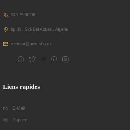
048 79 90 06
bp 89 , Sidi Bel Abbes , Algerie
rectorat@univ-sba.dz
Liens rapides
E-Mail
Dspace