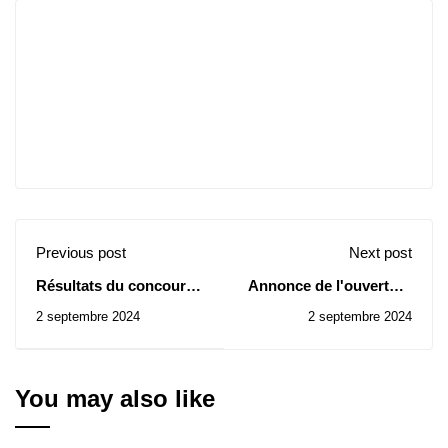
Previous post
Next post
Résultats du concours
Annonce de l'ouverture
sur base du certificat :
d'une plateforme de
2 septembre 2024
2 septembre 2024
082024
dépôt des demandes
d'inscription au profit
des Bacheliers algérien
(année 2024 ou avant)
You may also like
qui ne sont inscrits
dans aucune université