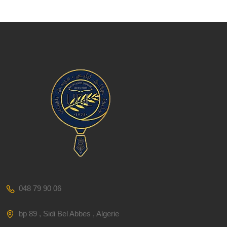
048 79 90 06
bp 89 , Sidi Bel Abbes , Algerie