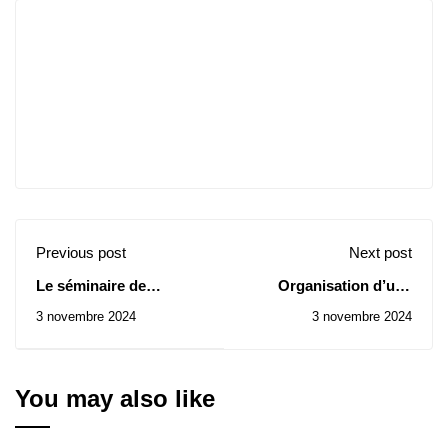
Previous post
Next post
Le séminaire de
Organisation d’une
mathématique et
exposition de l’emploi
3 novembre 2024
3 novembre 2024
d'informatique du 02
de l’Union africaine en
novembre 2024
marge du Forum
africain de la jeunesse
You may also like