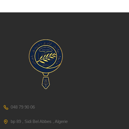
048 79 90 06
bp 89 , Sidi Bel Abbes , Algerie