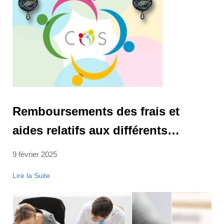
Remboursements des frais et
aides relatifs aux différents
chapitres pour les ATS au
9 février 2025
31.12.2024
Lire la Suite