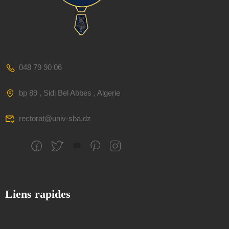
048 79 90 06
bp 89 , Sidi Bel Abbes , Algerie
rectorat@univ-sba.dz
Liens rapides