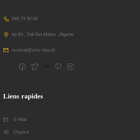
048 79 90 06
bp 89 , Sidi Bel Abbes , Algerie
rectorat@univ-sba.dz
Liens rapides
E-Mail
Dspace