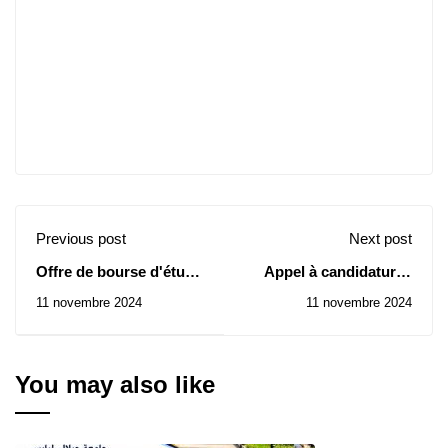
Previous post
Next post
Offre de bourse d'étude
Appel à candidatures
et de stage à
pour l’Université de
11 novembre 2024
11 novembre 2024
L'Université Lucian
Cadix Espagne 2024-
Blaga de Sibiu (ULBS)
2025
en Roumanie dans le
cadre du programme
You may also like
Erasmus+