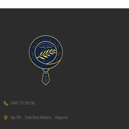
048 79 90 06
bp 89 , Sidi Bel Abbes , Algerie