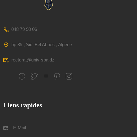
048 79 90 06
bp 89 , Sidi Bel Abbes , Algerie
rectorat@univ-sba.dz
Liens rapides
E-Mail