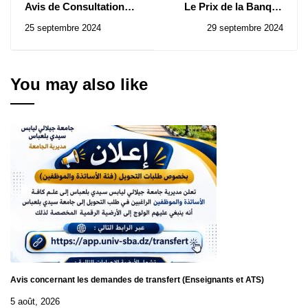
Avis de Consultation
Le Prix ​​de la Banque
N0 49/50/512024
Islamique de
25 septembre 2024
29 septembre 2024
Développement pour
ses réalisations
efficaces en économie
islamique pour l’année
You may also like
2025
Avis concernant les demandes de transfert (Enseignants et ATS)
5 août, 2026