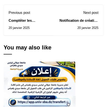
Previous post
Next post
Compléter les
Notification de création
procédures de mise en
d'un comité national du
20 janvier 2025
20 janvier 2025
œuvre des dispositions
sport universitaire
de l’accord "ITAR"
You may also like