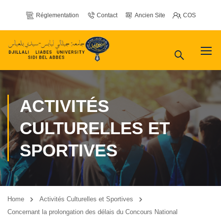
Réglementation
Contact
Ancien Site
COS
ACTIVITÉS
CULTURELLES ET
SPORTIVES
Home
Activités Culturelles et Sportives
Concernant la prolongation des délais du Concours National